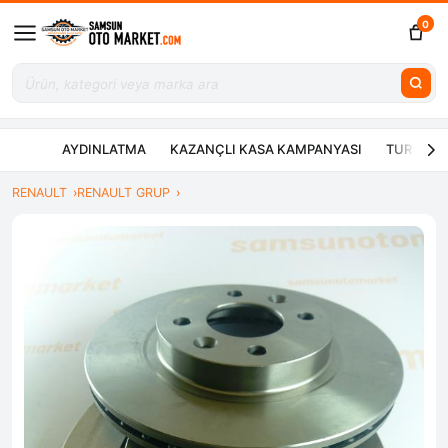
0
AYDINLATMA
KAZANÇLI KASA KAMPANYASI
TURBO ÇE
RENAULT
RENAULT GRUP