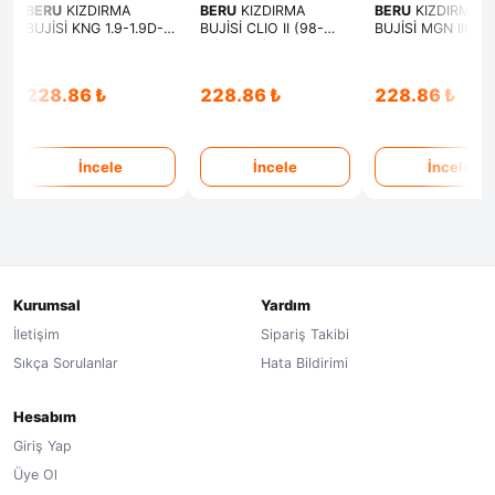
BERU
KIZDIRMA
BERU
KIZDIRMA
BERU
KIZDIRMA
BUJİSİ KNG 1.9-1.9D-
BUJİSİ CLIO II (98-
BUJİSİ MGN III-
CLIO II 1.9D-MGN I
01)-KNG (97-03)-
FLUENCE-CLIO III-
GRANDTOUR 1.9D-
MGN(97-99)-
KNG-SCENIC-MO
DACIA SOLENZA
SCENIC(99-01)-
DUSTER-LOGAN-
228.86 ₺
228.86 ₺
228.86 ₺
1.9D(GEÇMELİ)
TRAFIC(97-01)(VİDALI)
SANDERO 1.5DCI 
İncele
İncele
İncele
Kurumsal
Yardım
İletişim
Sipariş Takibi
Sıkça Sorulanlar
Hata Bildirimi
Hesabım
Giriş Yap
Üye Ol