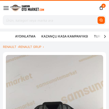
0
AYDINLATMA
KAZANÇLI KASA KAMPANYASI
TURBO ÇE
RENAULT
RENAULT GRUP