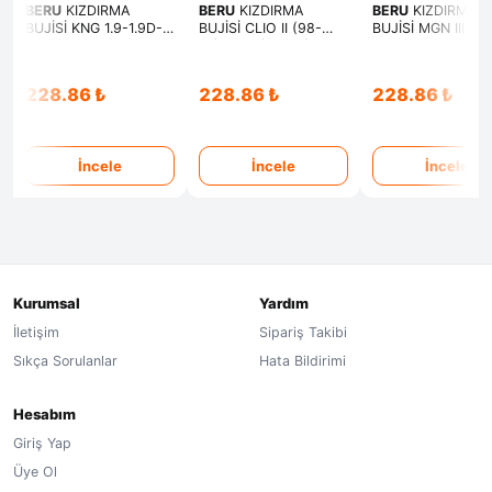
BERU
KIZDIRMA
BERU
KIZDIRMA
BERU
KIZDIRMA
BUJİSİ KNG 1.9-1.9D-
BUJİSİ CLIO II (98-
BUJİSİ MGN III-
CLIO II 1.9D-MGN I
01)-KNG (97-03)-
FLUENCE-CLIO III-
GRANDTOUR 1.9D-
MGN(97-99)-
KNG-SCENIC-MO
DACIA SOLENZA
SCENIC(99-01)-
DUSTER-LOGAN-
228.86 ₺
228.86 ₺
228.86 ₺
1.9D(GEÇMELİ)
TRAFIC(97-01)(VİDALI)
SANDERO 1.5DCI 
İncele
İncele
İncele
Kurumsal
Yardım
İletişim
Sipariş Takibi
Sıkça Sorulanlar
Hata Bildirimi
Hesabım
Giriş Yap
Üye Ol