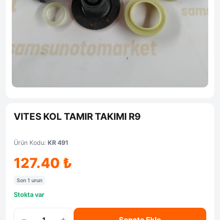
VITES KOL TAMIR TAKIMI R9
Ürün Kodu:
KR 491
127.40
₺
Son 1 urun
Stokta var
−
+
Sepete Ekle