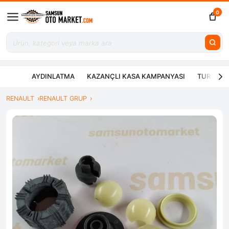
0
AYDINLATMA
KAZANÇLI KASA KAMPANYASI
TURBO ÇE
RENAULT
RENAULT GRUP