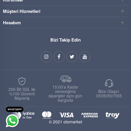
Müşteri Hizmetleri
Hesabım
Bizi Takip Edin
15:00'a Kadar
256 Bit SSL ile
vereceğiniz
Bize Ulaşın:
%100 Güvenli
siparişler aynı gün
05350507555
Alışveriş
kargoda
WHATSAPP
© 2021 otomarket