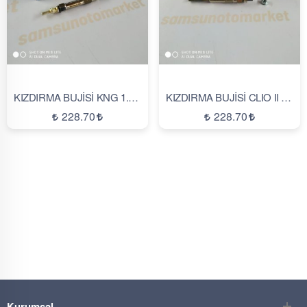
KIZDIRMA BUJİSİ KNG 1.9-1.9D-CLIO II 1.9D-MGN I GRANDTOUR 1.9D-DACIA SOLENZA 1.9D(GEÇMELİ)
KIZDIRMA BUJİSİ CLIO II (98-01)-KNG (97-03)-MGN(97-99)-SCENIC(99-01)-TRAFIC(97-01)(VİDALI)
228.70
228.70
İNCELE
İNCELE
Kurumsal