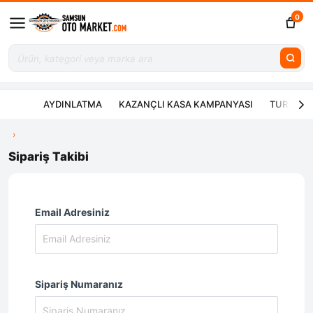
0
AYDINLATMA
KAZANÇLI KASA KAMPANYASI
TURBO ÇE
Sipariş Takibi
Email Adresiniz
Sipariş Numaranız