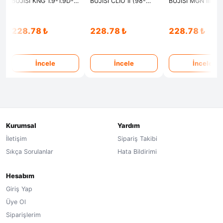
BUJİSİ KNG 1.9-1.9D-
BUJİSİ CLIO II (98-
BUJİSİ MGN III-
CLIO II 1.9D-MGN I
01)-KNG (97-03)-
FLUENCE-CLIO III-
GRANDTOUR 1.9D-
MGN(97-99)-
KNG-SCENIC-MO
DACIA SOLENZA
SCENIC(99-01)-
DUSTER-LOGAN-
228.78 ₺
228.78 ₺
228.78 ₺
1.9D(GEÇMELİ)
TRAFIC(97-01)(VİDALI)
SANDERO 1.5DCI 
İncele
İncele
İncele
Kurumsal
Yardım
İletişim
Sipariş Takibi
Sıkça Sorulanlar
Hata Bildirimi
Hesabım
Giriş Yap
Üye Ol
Siparişlerim