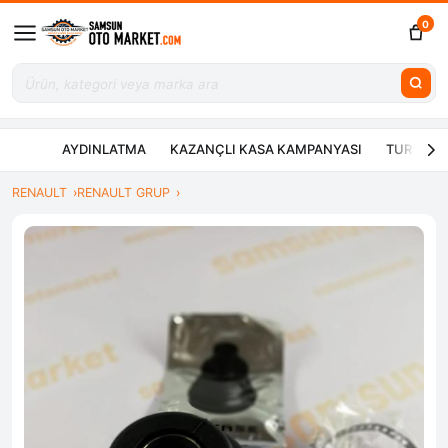
0
AYDINLATMA
KAZANÇLI KASA KAMPANYASI
TURBO ÇE
RENAULT
RENAULT GRUP