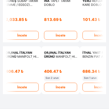
GÜNEŞ
SUBAP TAKIMI
INA
TAPET TAKIMI
YERLİ
REFLEKTÖ
(EMME / EGSOZ)
DOBLO
KARE DOBLO DU
FIORINO-DOBLO-
E.M.
PALIO-ALBEA-PUNTO
1,3 MULTIJET 16V
2,033.85 ₺
813.69 ₺
101.43 ₺
İncele
İncele
İncele
ORJINAL İTALYAN
ORJINAL İTALYAN
İTHAL
YAKIT FILT
ÜRÜNÜ
MANİFOLT HIZ
ÜRÜNÜ
MANİFOLT HIZ
BENZIN FIAT ALBE
MUŞURU ROLANTİ
MUŞURU ROLANTİ
PALIO SIENA 1.2 1.
SİYAH TEMPRA TİPO
BEYAZ TEMPRA TİPO
16V
SLX
SLX
406.47 ₺
406.47 ₺
686.34 ₺
Son 2 urun
Son 1 urun
İncele
İncele
İncele