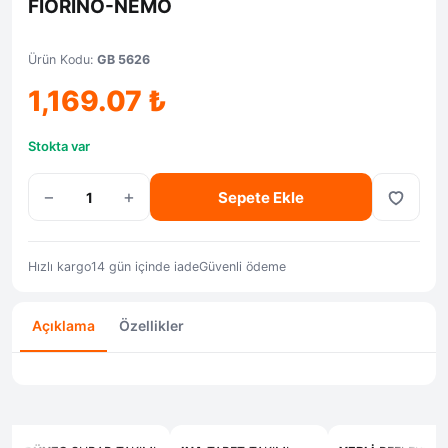
FIORINO-NEMO
Ürün Kodu:
GB 5626
1,169.07
₺
Stokta var
−
+
Sepete Ekle
Hızlı kargo
14 gün içinde iade
Güvenli ödeme
Açıklama
Özellikler