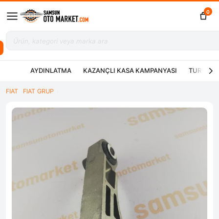
0
AYDINLATMA
KAZANÇLI KASA KAMPANYASI
TURBO ÇE
FIAT
FIAT GRUP