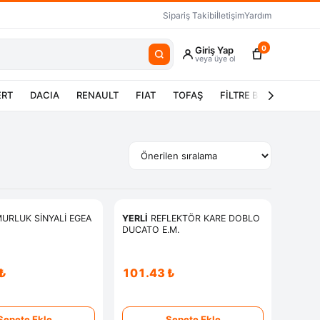
Sipariş Takibi
İletişim
Yardım
0
Giriş Yap
veya üye ol
ERT
DACIA
RENAULT
FIAT
TOFAŞ
FİLTRE BAKIM SETLER
URLUK SİNYALİ EGEA
YERLİ
REFLEKTÖR KARE DOBLO
DUCATO E.M.
₺
101.43 ₺
Sepete Ekle
Sepete Ekle