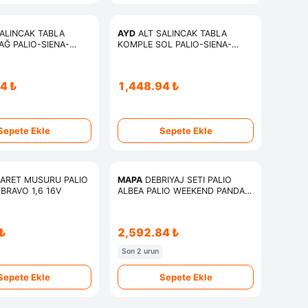
ALINCAK TABLA
AYD
ALT SALINCAK TABLA
Ğ PALIO-SIENA-
KOMPLE SOL PALIO-SIENA-
KEND 1,4 VE 1,6
PALIO WEEKEND 1,4 VE 1,6
DİREKSİYON
HİDROLİK DİREKSİYON
4 ₺
1,448.94 ₺
Sepete Ekle
Sepete Ekle
ARET MUSURU PALIO
MAPA
DEBRIYAJ SETI PALIO
 BRAVO 1,6 16V
ALBEA PALIO WEEKEND PANDA
PUNTO SIENA 1.2 8V
₺
2,592.84 ₺
Son 2 urun
Sepete Ekle
Sepete Ekle