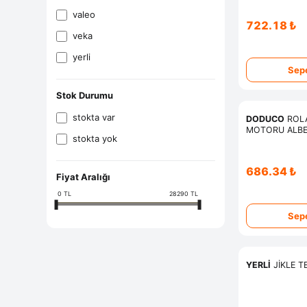
valeo
722.18 ₺
veka
yerli̇
Sepe
Stok Durumu
stokta var
DODUCO
ROLA
MOTORU ALBE
stokta yok
BRAVO
686.34 ₺
Fiyat Aralığı
0
TL
28290
TL
Sepe
YERLİ
JİKLE TE