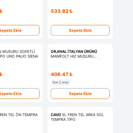
₺
533.82 ₺
Sepete Ekle
Sepete Ekle
N MUSURU SOKETLİ
ORJINAL İTALYAN ÜRÜNÜ
PO UNO PALIO SİENA
MANİFOLT HIZ MUŞURU
ROLANTİ BEYAZ TEMPRA TİPO
SLX
₺
406.47 ₺
Son 2 urun
Sepete Ekle
Sepete Ekle
REN TEL ÖN TEMPRA
CAVO
EL FREN TEL ARKA SOL
TEMPRA TİPO