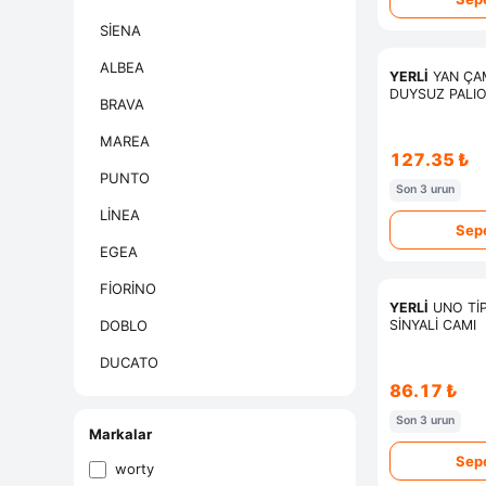
SİENA
ALBEA
YERLİ
YAN ÇAM
DUYSUZ PALI
BRAVA
MAREA
127.35 ₺
PUNTO
Son 3 urun
LİNEA
Sepe
EGEA
FİORİNO
YERLİ
UNO Tİ
DOBLO
SİNYALİ CAMI
DUCATO
86.17 ₺
Son 3 urun
Markalar
Sepe
worty