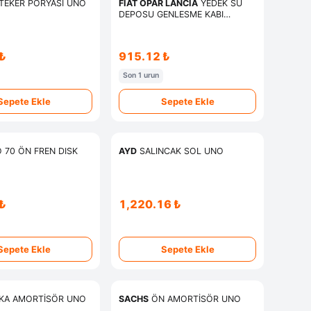
TEKER PORYASI UNO
FIAT OPAR LANCIA
YEDEK SU
DEPOSU GENLESME KABI
KAPAKLI DOBLO- LINEA-ALBEA -
PALIO 1.3 MJ
₺
915.12 ₺
Son 1 urun
Sepete Ekle
Sepete Ekle
 70 ÖN FREN DISK
AYD
SALINCAK SOL UNO
₺
1,220.16 ₺
Sepete Ekle
Sepete Ekle
KA AMORTİSÖR UNO
SACHS
ÖN AMORTİSÖR UNO