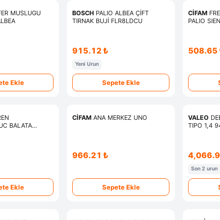
FER MUSLUGU
BOSCH
PALIO ALBEA ÇİFT
CİFAM
FREN
ALBEA
TIRNAK BUJİ FLR8LDCU
PALIO SIEN
915.12 ₺
508.65 
Yeni Urun
te Ekle
Sepete Ekle
REN
CİFAM
ANA MERKEZ UNO
VALEO
DEB
UC BALATA
TIPO 1,4 
ENA 1,2 1,4 1,6
966.21 ₺
4,066.9
Son 2 urun
te Ekle
Sepete Ekle