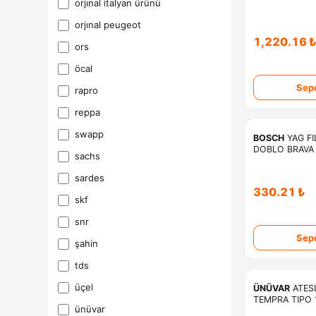
orjinal i̇talyan ürünü
orjinal peugeot
1,220.16 
ors
öcal
Sepe
rapro
reppa
swapp
BOSCH
YAG FILTRESI FIAT
DOBLO BRAVA 
sachs
TEMPRA TIPO 
PALIO PUNTO 
sardes
330.21 ₺
skf
snr
Sepe
şahi̇n
tds
üçel
ÜNÜVAR
ATESL
TEMPRA TIPO 1.
ünüvar