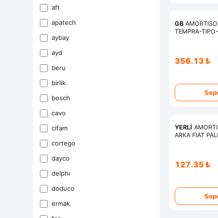
aft
apatech
GB
AMORTISO
TEMPRA-TIPO
aybay
ayd
356.13 ₺
beru
bi̇rli̇k
Sepe
bosch
cavo
YERLİ
AMORTI
ci̇fam
ARKA FIAT PAL
cortego
dayco
127.35 ₺
delphi
doduco
Sepe
ermak