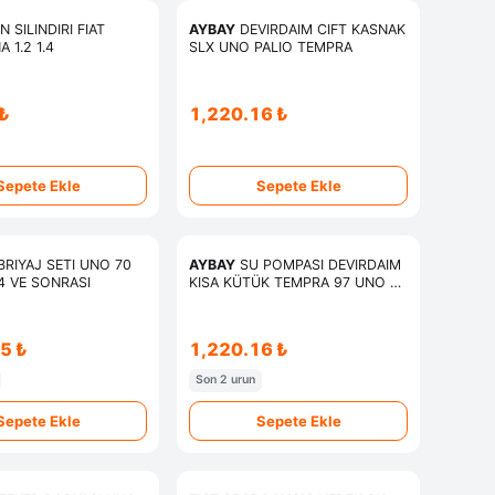
 SILINDIRI FIAT
AYBAY
DEVIRDAIM CIFT KASNAK
A 1.2 1.4
SLX UNO PALIO TEMPRA
₺
1,220.16 ₺
Sepete Ekle
Sepete Ekle
RIYAJ SETI UNO 70
AYBAY
SU POMPASI DEVIRDAIM
94 VE SONRASI
KISA KÜTÜK TEMPRA 97 UNO 70
1,4
5 ₺
1,220.16 ₺
Son 2 urun
Sepete Ekle
Sepete Ekle