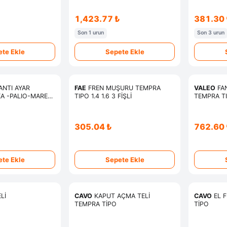
1,423.77 ₺
381.30 
Son 1 urun
Son 3 urun
te Ekle
Sepete Ekle
NTI AYAR
FAE
FREN MUŞURU TEMPRA
VALEO
FA
A -PALIO-MAREA-
TIPO 1.4 1.6 3 FİŞLİ
TEMPRA TI
305.04 ₺
762.60 
te Ekle
Sepete Ekle
Lİ
CAVO
KAPUT AÇMA TELİ
CAVO
EL F
TEMPRA TİPO
TİPO