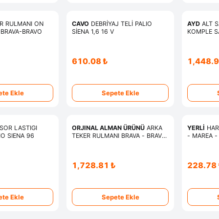
R RULMANI ON
CAVO
DEBRİYAJ TELİ PALIO
AYD
ALT S
-BRAVA-BRAVO
SİENA 1,6 16 V
KOMPLE SA
PALIO WEE
HİDROLİK 
610.08 ₺
1,448.9
te Ekle
Sepete Ekle
SOR LASTIGI
ORJINAL ALMAN ÜRÜNÜ
ARKA
YERLİ
HAR
IO SIENA 96
TEKER RULMANI BRAVA - BRAVO
- MAREA -
- MAREA - PALIO - SIENA -
ALBEA - PUNTO ABS Lİ
1,728.81 ₺
228.78 
te Ekle
Sepete Ekle