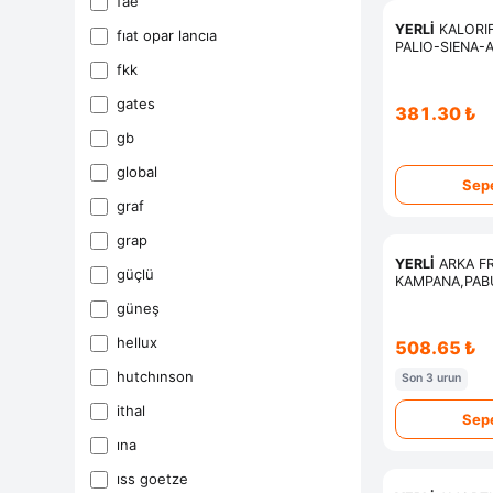
fae
YERLİ
KALORI
fiat opar lancia
PALIO-SIENA-
fkk
gates
381.30 ₺
gb
global
Sepe
graf
grap
YERLİ
ARKA F
güçlü
KAMPANA,PAB
PALIO-ALBEA-SI
güneş
hellux
508.65 ₺
hutchinson
Son 3 urun
i̇thal
Sepe
ina
iss goetze