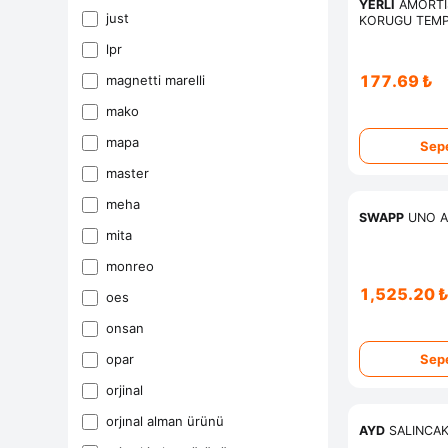
YERLİ
AMORTI
just
KORUGU TEMP
BRAVO
lpr
177.69 ₺
magnetti̇ marelli̇
mako
mapa
Sepe
master
meha
SWAPP
UNO A
mi̇ta
monreo
1,525.20 
oes
onsan
opar
Sepe
orji̇nal
orjinal alman ürünü
AYD
SALINCAK