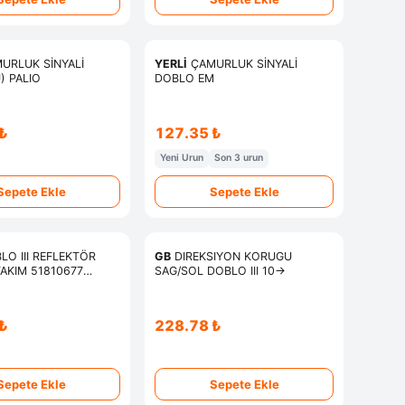
URLUK SİNYALİ
YERLİ
ÇAMURLUK SİNYALİ
) PALIO
DOBLO EM
₺
127.35 ₺
Yeni Urun
Son 3 urun
Sepete Ekle
Sepete Ekle
O III REFLEKTÖR
GB
DIREKSIYON KORUGU
AKIM 51810677
SAG/SOL DOBLO III 10->
₺
228.78 ₺
Sepete Ekle
Sepete Ekle