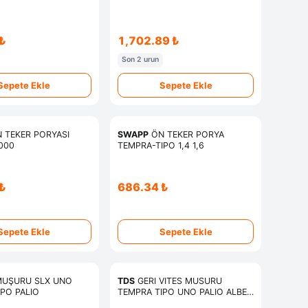
₺
1,702.89 ₺
Son 2 urun
Sepete Ekle
Sepete Ekle
 TEKER PORYASI
SWAPP
ÖN TEKER PORYA
000
TEMPRA-TIPO 1,4 1,6
₺
686.34 ₺
Sepete Ekle
Sepete Ekle
RU SLX UNO
TDS
GERI VITES MUSURU
PO PALIO
TEMPRA TIPO UNO PALIO ALBEA
MAREA LINENA PUNTO DOBLO