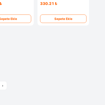
₺
330.21 ₺
Sepete Ekle
Sepete Ekle
›