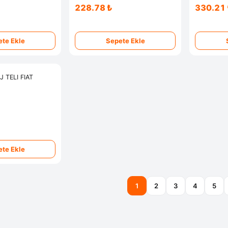
228.78 ₺
330.21 
te Ekle
Sepete Ekle
 TELI FIAT
te Ekle
1
2
3
4
5