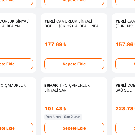
URLUK SİNYALİ
YERLİ
ÇAMURLUK SİNYALİ
YERLİ
ÇAM
O-ALBEA YM
DOBLO (06-09)-ALBEA-LINEA-
(TURUNCU
STILO-PUNTO-IDEA-BIPPER-
NEMO
177.69 ₺
157.86 
te Ekle
Sepete Ekle
PO ÇAMURLUK
ERMAK
TİPO ÇAMURLUK
YERLİ
DOBL
SİNYALİ SARI
SAĞ SOL T
51810678
101.43 ₺
228.78 
Yeni Urun
Son 2 urun
te Ekle
Sepete Ekle