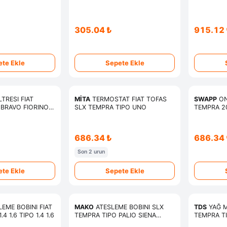
₺
305.04 ₺
915.12 
te Ekle
Sepete Ekle
MİTA
TERMOSTAT FIAT TOFAS
SWAPP
ON
BRAVO FIORINO
SLX TEMPRA TIPO UNO
TEMPRA 2
UNO SLX ALBEA
MAREA STILO
686.34 ₺
686.34 
Son 2 urun
te Ekle
Sepete Ekle
EME BOBINI FIAT
MAKO
ATESLEME BOBINI SLX
TDS
YAĞ MUŞU
4 1.6 TIPO 1.4 1.6
TEMPRA TIPO PALIO SIENA
TEMPRA TI
DOBLO 1,2 1,4