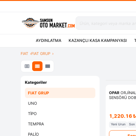
AYDINLATMA
KAZANÇLI KASA KAMPANYASI
FIAT
FIAT GRUP
Kategoriler
FIAT GRUP
OPAR
ORJİNAL
SENSÖRÜ DOB
PUNTO LINEA 
UNO
PUNTO STRAD
ASTRA CORSA T
TİPO
1,220.16 
TEMPRA
Yeni Urun
Son 
PALİO
Sepe