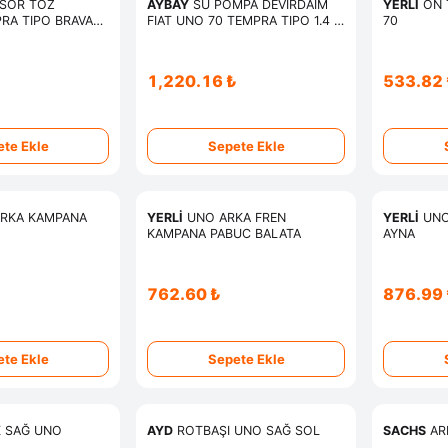
SOR TOZ
AYBAY
SU POMPA DEVIRDAIM
YERLİ
ON 
RA TIPO BRAVA
FIAT UNO 70 TEMPRA TIPO 1.4 -
70
1.4IE 1.6
1,220.16 ₺
533.82 
te Ekle
Sepete Ekle
RKA KAMPANA
YERLİ
UNO ARKA FREN
YERLİ
UNO
KAMPANA PABUC BALATA
AYNA
₺
762.60 ₺
876.99 
te Ekle
Sepete Ekle
 SAĞ UNO
AYD
ROTBAŞI UNO SAĞ SOL
SACHS
AR