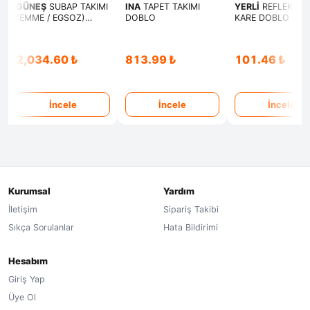
GÜNEŞ
SUBAP TAKIMI
INA
TAPET TAKIMI
YERLİ
REFLEKTÖ
(EMME / EGSOZ)
DOBLO
KARE DOBLO DU
FIORINO-DOBLO-
E.M.
PALIO-ALBEA-PUNTO
1,3 MULTIJET 16V
2,034.60 ₺
813.99 ₺
101.46 ₺
İncele
İncele
İncele
Kurumsal
Yardım
İletişim
Sipariş Takibi
Sıkça Sorulanlar
Hata Bildirimi
Hesabım
Giriş Yap
Üye Ol