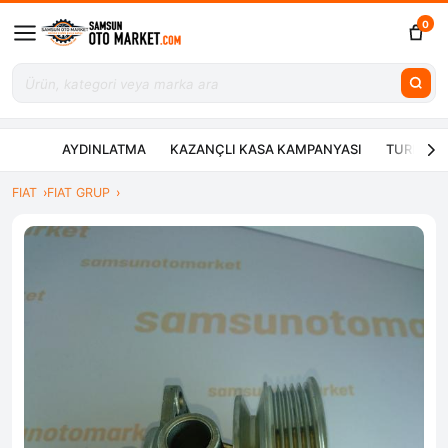
0
AYDINLATMA
KAZANÇLI KASA KAMPANYASI
TURBO ÇE
FIAT
FIAT GRUP