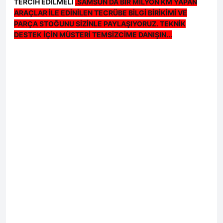
TERCİH EDİLMELİ
.SAMSUN DA BİR MİLYON KM YAPAN
ARAÇLAR İLE EDİNİLEN TECRÜBE BİLGİ BİRİKİMİ VE
PARÇA STOĞUNU SİZİNLE PAYLAŞIYORUZ. TEKNİK
DESTEK İÇİN MÜSTERİ TEMSİZCİME DANIŞIN...