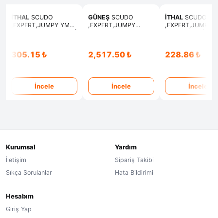
İTHAL
SCUDO
GÜNEŞ
SCUDO
İTHAL
SCUDO
,EXPERT,JUMPY YM
,EXPERT,JUMPY
,EXPERT,JUMPY
KIZDIRMA ISITMA BUJİ
SUBAP TAKIMI EMME
SUBAP LASTİK
EKSOZ
305.15 ₺
2,517.50 ₺
228.86 ₺
İncele
İncele
İncele
Kurumsal
Yardım
İletişim
Sipariş Takibi
Sıkça Sorulanlar
Hata Bildirimi
Hesabım
Giriş Yap