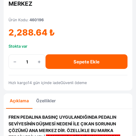
MERKEZ
Ürün Kodu:
460196
2,288.64
₺
Stokta var
−
+
Sepete Ekle
Hızlı kargo
14 gün içinde iade
Güvenli ödeme
Açıklama
Özellikler
FREN PEDALINA BASINÇ UYGULANDIĞINDA PEDALIN
SEVİYESİNİN DÜŞMESİ NEDENİ İLE ÇIKAN SORUNUN
ÇÖZÜMÜ ANA MERKEZ DİR. ÖZELLİKLE BU MARKA