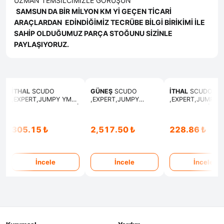
UZMAN TEMSİLCİMİZLE GÖRÜŞÜN
SAMSUN DA BİR MİLYON KM Yİ GEÇEN TİCARİ
ARAÇLARDAN EDİNDİĞİMİZ TECRÜBE BİLGİ BİRİKİMİ İLE
SAHİP OLDUĞUMUZ PARÇA STOĞUNU SİZİNLE
PAYLAŞIYORUZ.
İTHAL
SCUDO
GÜNEŞ
SCUDO
İTHAL
SCUDO
,EXPERT,JUMPY YM
,EXPERT,JUMPY
,EXPERT,JUMPY
KIZDIRMA ISITMA BUJİ
SUBAP TAKIMI EMME
SUBAP LASTİK
EKSOZ
305.15 ₺
2,517.50 ₺
228.86 ₺
İncele
İncele
İncele