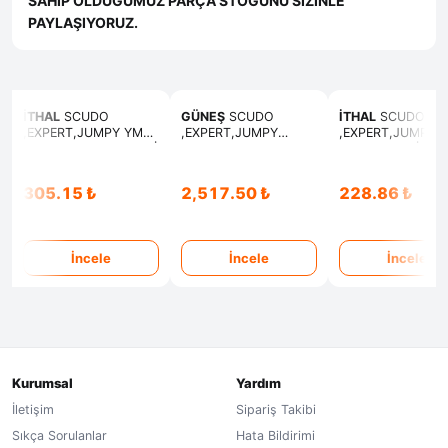
SAHİP OLDUĞUMUZ PARÇA STOĞUNU SİZİNLE
PAYLAŞIYORUZ.
İTHAL
SCUDO
GÜNEŞ
SCUDO
İTHAL
SCUDO
,EXPERT,JUMPY YM
,EXPERT,JUMPY
,EXPERT,JUMPY
KIZDIRMA ISITMA BUJİ
SUBAP TAKIMI EMME
SUBAP LASTİK
EKSOZ
305.15 ₺
2,517.50 ₺
228.86 ₺
İncele
İncele
İncele
Kurumsal
Yardım
İletişim
Sipariş Takibi
Sıkça Sorulanlar
Hata Bildirimi