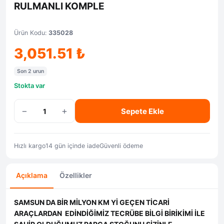
RULMANLI KOMPLE
Ürün Kodu:
335028
3,051.51
₺
Son 2 urun
Stokta var
−
+
Sepete Ekle
Hızlı kargo
14 gün içinde iade
Güvenli ödeme
Açıklama
Özellikler
SAMSUN DA BİR MİLYON KM Yİ GEÇEN TİCARİ
ARAÇLARDAN EDİNDİĞİMİZ TECRÜBE BİLGİ BİRİKİMİ İLE