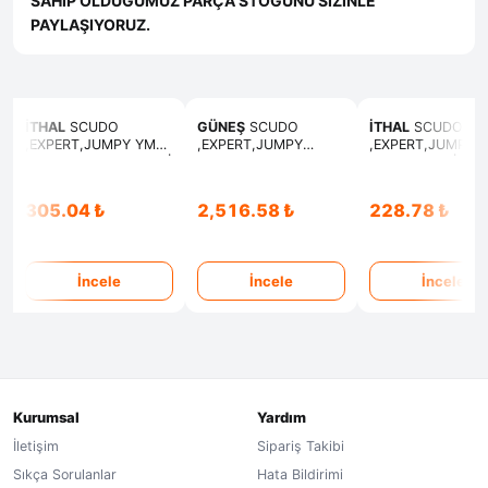
SAHİP OLDUĞUMUZ PARÇA STOĞUNU SİZİNLE
PAYLAŞIYORUZ.
İTHAL
SCUDO
GÜNEŞ
SCUDO
İTHAL
SCUDO
,EXPERT,JUMPY YM
,EXPERT,JUMPY
,EXPERT,JUMPY
KIZDIRMA ISITMA BUJİ
SUBAP TAKIMI EMME
SUBAP LASTİK
EKSOZ
305.04 ₺
2,516.58 ₺
228.78 ₺
İncele
İncele
İncele
Kurumsal
Yardım
İletişim
Sipariş Takibi
Sıkça Sorulanlar
Hata Bildirimi