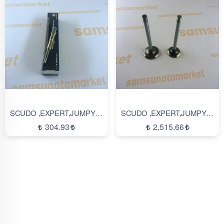
SCUDO ,EXPERT,JUMPY YM KIZDIRMA ISITMA BUJİ
SCUDO ,EXPERT,JUMPY SUBAP TAKIMI EMME EKSOZ
304.93
2,515.66
İNCELE
İNCELE