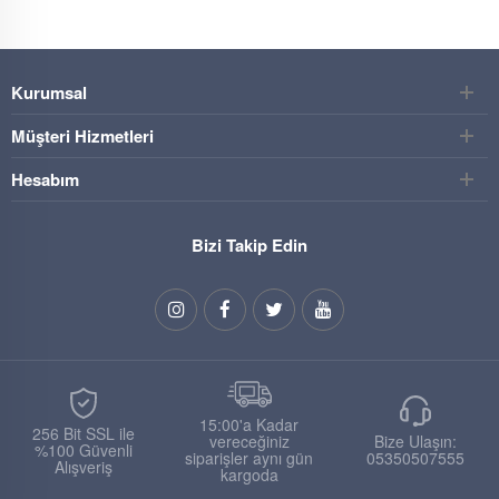
Kurumsal
Müşteri Hizmetleri
Hesabım
Bizi Takip Edin
15:00'a Kadar
256 Bit SSL ile
vereceğiniz
Bize Ulaşın:
%100 Güvenli
siparişler aynı gün
05350507555
Alışveriş
kargoda