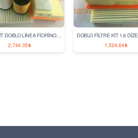
BAKIM KİT DOBLO LİNEA FİORİNO EURO4 MOTOR
2,744.35
1,524.64
İNCELE
İNCELE