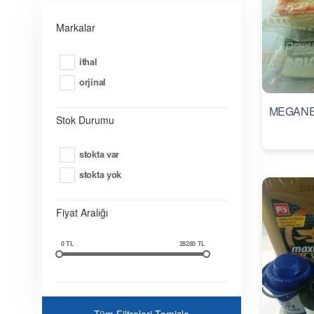
Markalar
i̇thal
orji̇nal
Stok Durumu
stokta var
stokta yok
Fiyat Aralığı
0
TL
28280
TL