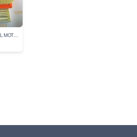
DOBLO FİLTRE KİT 1.6 DİZEL MOTOR 2010 SONRASI