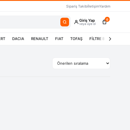
Sipariş Takibi
İletişim
Yardım
0
Giriş Yap
veya üye ol
ERT
DACIA
RENAULT
FIAT
TOFAŞ
FİLTRE BAKIM SETLER