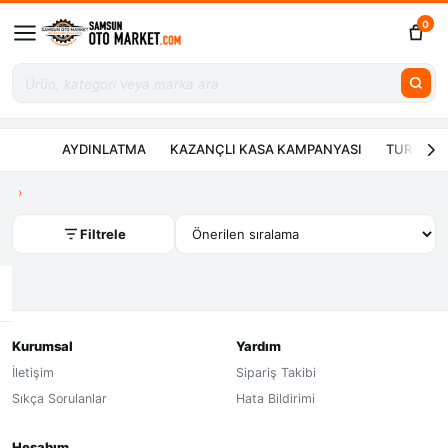
0
AYDINLATMA
KAZANÇLI KASA KAMPANYASI
TURBO ÇE
Filtrele
Kurumsal
Yardım
İletişim
Sipariş Takibi
Sıkça Sorulanlar
Hata Bildirimi
Hesabım