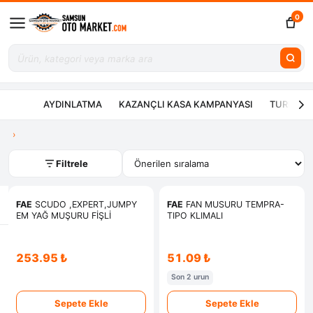
0
AYDINLATMA
KAZANÇLI KASA KAMPANYASI
TURBO ÇE
Filtrele
FAE
SCUDO ,EXPERT,JUMPY
FAE
FAN MUSURU TEMPRA-
EM YAĞ MUŞURU FİŞLİ
TIPO KLIMALI
253.95 ₺
51.09 ₺
Son 2 urun
Sepete Ekle
Sepete Ekle